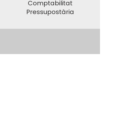
Comptabilitat
Pressupostària
Elaboració i
Presentació dels Llibres
Oficials
Contacta'ns