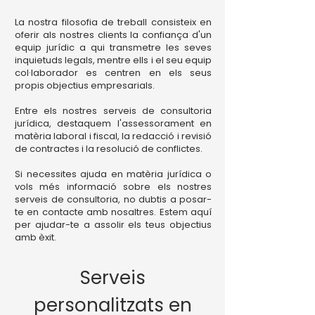
La nostra filosofia de treball consisteix en
oferir als nostres clients la confiança d'un
equip jurídic a qui transmetre les seves
inquietuds legals, mentre ells i el seu equip
col·laborador es centren en els seus
propis objectius empresarials.
Entre els nostres serveis de consultoria
jurídica, destaquem l'assessorament en
matèria laboral i fiscal, la redacció i revisió
de contractes i la resolució de conflictes.
Si necessites ajuda en matèria jurídica o
vols més informació sobre els nostres
serveis de consultoria, no dubtis a posar-
te en contacte amb nosaltres. Estem aquí
per ajudar-te a assolir els teus objectius
amb èxit.
Serveis
personalitzats en