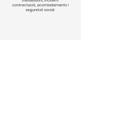
treballadors, incloent
contractació, acomiadaments i
seguretat social.
Vols saber més sobre com
podem ajudar-te?
Contacta per WhatsApp